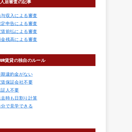
入居審査の記事
給与収入による審査
確定申告による審査
家賃前払による審査
預金残高による審査
UR賃貸の独自のルール
短期違約金がない
家賃保証会社不要
保証人不要
退去時も日割り計算
自分で見学できる