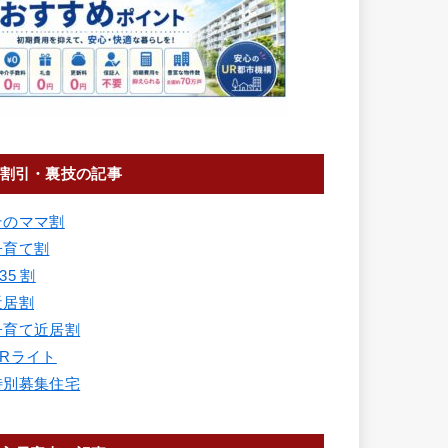
割引・裏技の記事
そのママ割
子育て割
35 割
近居割
子育て近居割
URライト
特別募集住宅