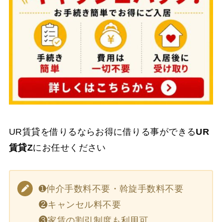
UR賃貸を借りるならお得に借りる事ができる
UR
賃貸Z
にお任せください
➊仲介手数料不要・斡旋手数料不要
❷キャンセル料不要
❸家賃の割引制度も利用可