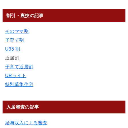
割引・裏技の記事
そのママ割
子育て割
U35 割
近居割
子育て近居割
URライト
特別募集住宅
入居審査の記事
給与収入による審査