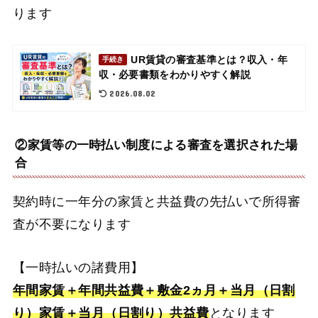
ります
UR賃貸の審査基準とは？収入・年
手続き
収・必要書類をわかりやすく解説
2026.08.02
②家賃等の一時払い制度による審査を選択された場
合
契約時に一年分の家賃と共益費の先払いで所得審
査が不要になります
【一時払いの諸費用】
年間家賃＋年間共益費＋敷金2ヵ月＋当月（日割
り）家賃＋当月（日割り）共益費
となります