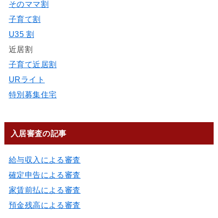
そのママ割
子育て割
U35 割
近居割
子育て近居割
URライト
特別募集住宅
入居審査の記事
給与収入による審査
確定申告による審査
家賃前払による審査
預金残高による審査