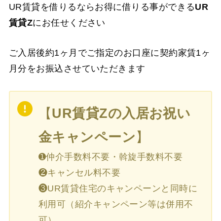
UR賃貸を借りるならお得に借りる事ができる
UR
賃貸Z
にお任せください
ご入居後約1ヶ月でご指定のお口座に契約家賃1ヶ
月分をお振込させていただきます
【
UR賃貸Zの入居お祝い
金キャンペーン
】
➊仲介手数料不要・斡旋手数料不要
❷キャンセル料不要
❸UR賃貸住宅のキャンペーンと同時に
利用可（紹介キャンペーン等は併用不
可）