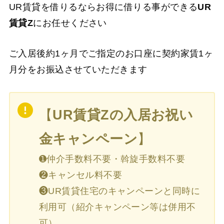
UR賃貸を借りるならお得に借りる事ができる
UR
賃貸Z
にお任せください
ご入居後約1ヶ月でご指定のお口座に契約家賃1ヶ
月分をお振込させていただきます
【
UR賃貸Zの入居お祝い
金キャンペーン
】
➊仲介手数料不要・斡旋手数料不要
❷キャンセル料不要
❸UR賃貸住宅のキャンペーンと同時に
利用可（紹介キャンペーン等は併用不
可）