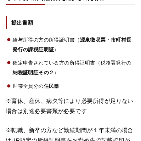
提出書類
給与所得の方の所得証明書（
源泉徴収票
・
市町村長
発行の課税証明証
）
確定申告されている方の所得証明書（税務署発行の
納税証明証その２
）
世帯全員分の
住民票
※育休、産休、病欠等により必要所得が足りない
場合は別途必要書類が必要です
※転職、新卒の方など勤続期間が１年未満の場合
はUR所定の所得証明書をお勤め先で記載捺印が