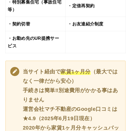
・
特別募集住宅（事故住宅
・定借再契約
等）
・契約切替
・お友達紹介制度
・お勤め先のUR提携サー
ビス
当サイト経由で
家賃1ヶ月分
（最大では
なく一律だから安心）
手続きは簡単‼別途費用がかかる事はあ
りません
運営会社マチ不動産のGoogle口コミは
★4.9（2025年6月19日現在）
2020年から家賃1ヶ月分キャッシュバッ