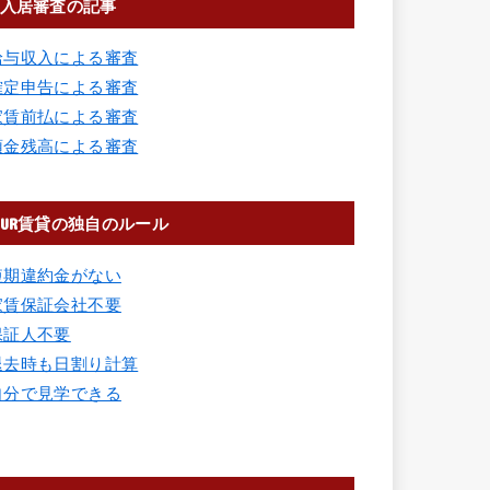
入居審査の記事
給与収入による審査
確定申告による審査
家賃前払による審査
預金残高による審査
UR賃貸の独自のルール
短期違約金がない
家賃保証会社不要
保証人不要
退去時も日割り計算
自分で見学できる