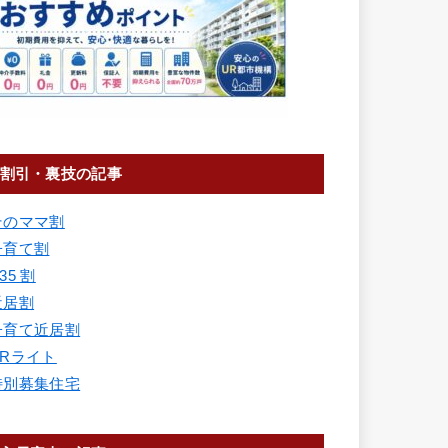
割引・裏技の記事
そのママ割
子育て割
35 割
近居割
子育て近居割
URライト
特別募集住宅