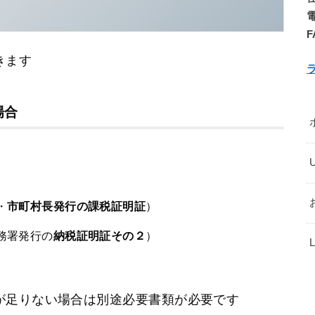
電
F
きます
場合
・
市町村長発行の課税証明証
）
務署発行の
納税証明証その２
）
が足りない場合は別途必要書類が必要です