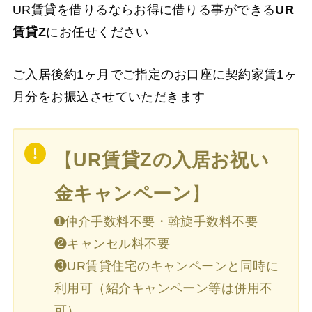
UR賃貸を借りるならお得に借りる事ができる
UR
賃貸Z
にお任せください
ご入居後約1ヶ月でご指定のお口座に契約家賃1ヶ
月分をお振込させていただきます
【
UR賃貸Zの入居お祝い
金キャンペーン
】
➊仲介手数料不要・斡旋手数料不要
❷キャンセル料不要
❸UR賃貸住宅のキャンペーンと同時に
利用可（紹介キャンペーン等は併用不
可）