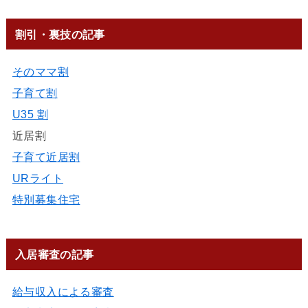
割引・裏技の記事
そのママ割
子育て割
U35 割
近居割
子育て近居割
URライト
特別募集住宅
入居審査の記事
給与収入による審査