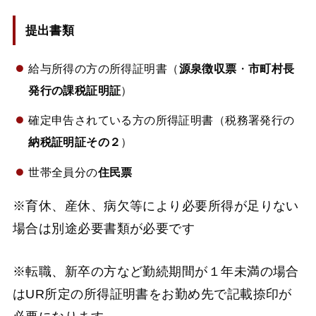
提出書類
給与所得の方の所得証明書（
源泉徴収票
・
市町村長
発行の課税証明証
）
確定申告されている方の所得証明書（税務署発行の
納税証明証その２
）
世帯全員分の
住民票
※育休、産休、病欠等により必要所得が足りない
場合は別途必要書類が必要です
※転職、新卒の方など勤続期間が１年未満の場合
はUR所定の所得証明書をお勤め先で記載捺印が