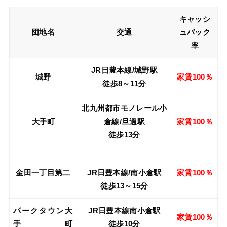
キャッシ
団地名
交通
ュバック
率
JR日豊本線/城野駅
城野
家賃100％
徒歩8～11分
北九州都市モノレール小
大手町
倉線/旦過駅
家賃100％
徒歩13分
金田一丁目第二
JR日豊本線/南小倉駅
家賃100％
徒歩13～15分
パークタウン大
JR日豊本線南小倉駅
家賃100％
手町
徒歩10分