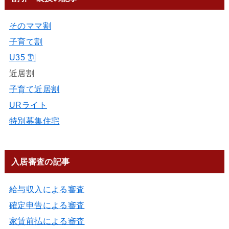
そのママ割
子育て割
U35 割
近居割
子育て近居割
URライト
特別募集住宅
入居審査の記事
給与収入による審査
確定申告による審査
家賃前払による審査