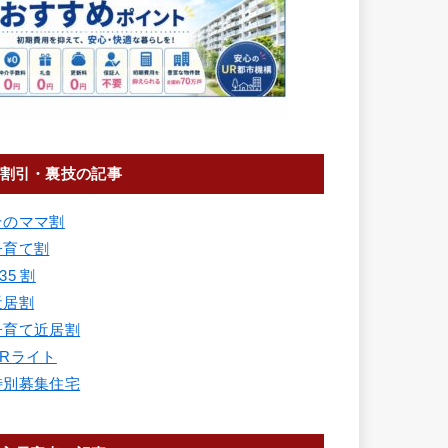
割引・裏技の記事
そのママ割
子育て割
35 割
近居割
子育て近居割
URライト
特別募集住宅