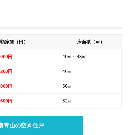
月額家賃（円）
床面積（㎡）
,000円
40㎡～48㎡
,200円
46㎡
,000円
56㎡
,600円
62㎡
南青山
の空き住戸