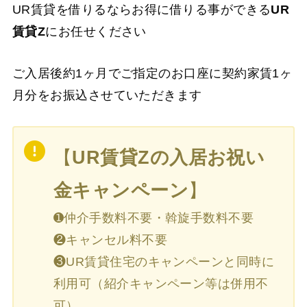
UR賃貸を借りるならお得に借りる事ができる
UR
賃貸Z
にお任せください
ご入居後約1ヶ月でご指定のお口座に契約家賃1ヶ
月分をお振込させていただきます
【
UR賃貸Zの入居お祝い
金キャンペーン
】
➊仲介手数料不要・斡旋手数料不要
❷キャンセル料不要
❸UR賃貸住宅のキャンペーンと同時に
利用可（紹介キャンペーン等は併用不
可）